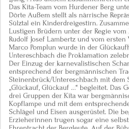
Das Kita-Team vom Hurdener Berg unte
Dörte Außem stellt als närrische Reprä
Sülztal ein Kinderdreigestirn. Zusamm
Lustigen Brüdern unter der Regie vom 
Rudolf Josef Lambertz und vom ersten 
Marco Pomplun wurde in der Glückaufh
Untereschbach die Proklamation zelebri
Der Einzug der karnevalistischen Scha
entsprechend der bergmännischen Trad
Steinenbrück/Untereschbach mit dem S
„Glückauf, Glückauf …“ begleitet. Das 
drei Gruppen der Kita war bergmännisc
Kopflampe und mit dem entsprechend
Schlägel und Eisen ausgerüstet. Die b
Erzieherinnen trugen sogar eine selbs
Ehrentracht der Bergleute. Auf der Büh