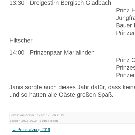
13:30 Dreigestirn Bergisch Gladbach
Prinz Hanno,
Jungfrau Jut
Bauer Manfr
Prinzenführer M
Hiltscher
14:00 Prinzenpaar Marialinden
Prinz Carl
Prinzessin St
Prinzenführer Fra
Janis sorgte auch dieses Jahr dafür, dass kein
und so hatten alle Gäste großen Spaß.
Erstellt von Achim Key am 17 Feb 2019
Session 2018/2019
-
Beitrag lesen
←
Prunksitzung 2019