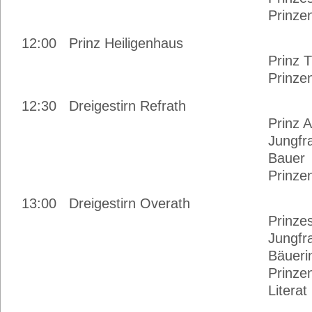
Prinzenführer Mar
12:00 Prinz Heiligenhaus
Prinz Thorsten
Prinzenführer Jürg
12:30 Dreigestirn Refrath
Prinz And
Jungfra
Bauer
Prinzenführer Marc
13:00 Dreigestirn Overath
Prinzessin Nic
Jungfrau Kat
Bäuerin Bel
Prinzenführer Rain
Literat Daniel K